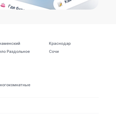
наменский
Краснодар
ело Раздольное
Сочи
ногокомнатные