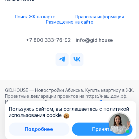
Поиск ЖК на карте
Правовая информация
Размещение на сайте
+7 800 333-76-92
info@gid.house
GID.HOUSE — Новостройки Абинска. Купить квартиру в ЖК.
Проектные декларации проектов на https://наш.дом.рф.
Использование сайта означает согласие с
Лицензионным
соглашением
,
Политикой конфиденциальности
и
Пользуясь сайтом, вы соглашаетесь с политикой
Политикой обработки персональных данных
.
использования cookie
©
2026
ООО «ГИД.ХАУЗ»
Подробнее
Принять