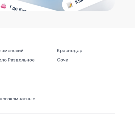
наменский
Краснодар
ело Раздольное
Сочи
ногокомнатные