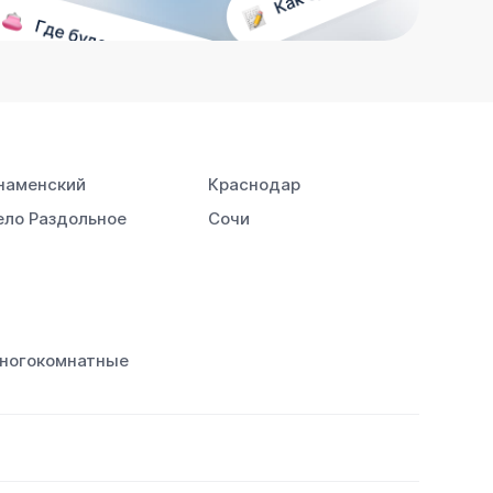
наменский
Краснодар
ело Раздольное
Сочи
ногокомнатные