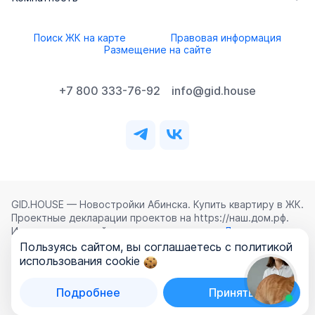
Поиск ЖК на карте
Правовая информация
Размещение на сайте
+7 800 333-76-92
info@gid.house
GID.HOUSE — Новостройки Абинска. Купить квартиру в ЖК.
Проектные декларации проектов на https://наш.дом.рф.
Использование сайта означает согласие с
Лицензионным
соглашением
,
Политикой конфиденциальности
и
Пользуясь сайтом, вы соглашаетесь с политикой
Политикой обработки персональных данных
.
использования cookie
©
2026
ООО «ГИД.ХАУЗ»
Подробнее
Принять