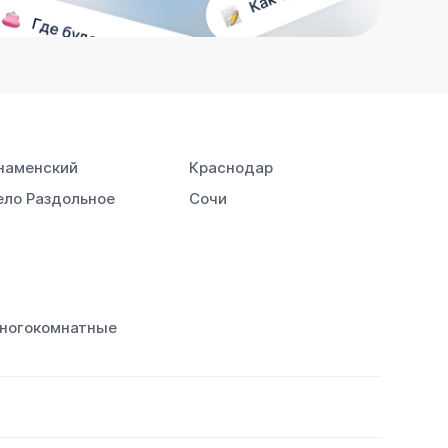
наменский
Краснодар
ело Раздольное
Сочи
ногокомнатные