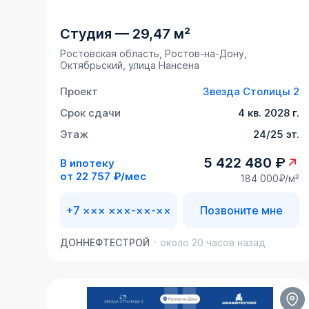
Студия
—
29,47 м²
Ростовская область, Ростов-на-Дону,
Октябрьский, улица Нансена
Проект
Звезда Столицы 2
Срок сдачи
4 кв. 2028 г.
Этаж
24/25 эт.
5 422 480 ₽
В ипотеку
от
22 757 ₽/мес
184 000₽/м²
+7 ××× ×××-××-××
Позвоните мне
ДОННЕФТЕСТРОЙ
около 20 часов назад