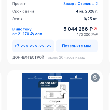
Проект
Звезда Столицы 2
Срок сдачи
4 кв. 2028 г.
Этаж
9/25 эт.
5 044 286 ₽
В ипотеку
от
21 170 ₽/мес
170 300₽/м²
+7 ××× ×××-××-××
Позвоните мне
ДОННЕФТЕСТРОЙ
около 20 часов назад