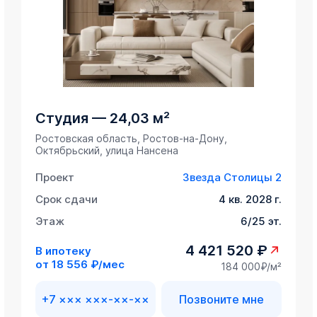
Студия
—
24,03 м²
Ростовская область, Ростов-на-Дону,
Октябрьский, улица Нансена
Проект
Звезда Столицы 2
Срок сдачи
4 кв. 2028 г.
Этаж
6/25 эт.
4 421 520 ₽
В ипотеку
от
18 556 ₽/мес
184 000₽/м²
+7 ××× ×××-××-××
Позвоните мне