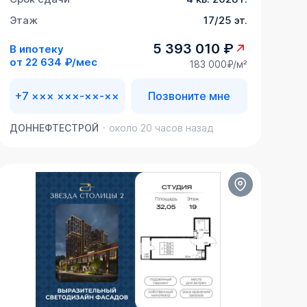
Этаж
17/25 эт.
5 393 010 ₽
В ипотеку
от
22 634 ₽/мес
183 000₽/м²
+7 ××× ×××-××-××
Позвоните мне
ДОННЕФТЕСТРОЙ
около 20 часов назад