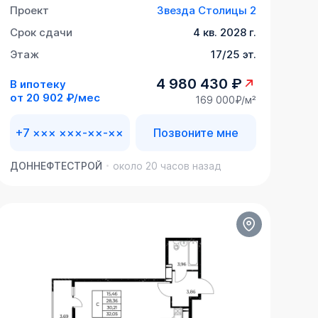
Проект
Звезда Столицы 2
Срок сдачи
4 кв. 2028 г.
Этаж
17/25 эт.
4 980 430 ₽
В ипотеку
от
20 902 ₽/мес
169 000₽/м²
+7 ××× ×××-××-××
Позвоните мне
ДОННЕФТЕСТРОЙ
около 20 часов назад