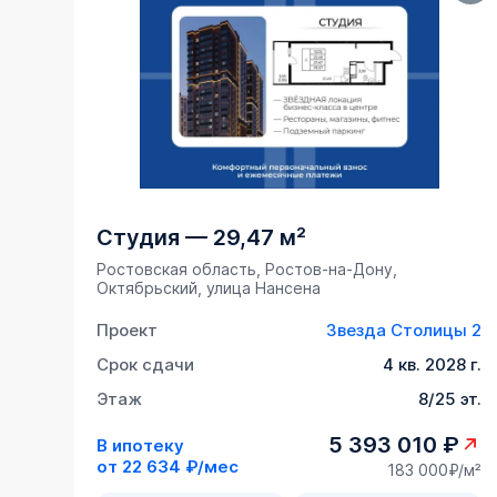
Студия
—
29,47 м²
Ростовская область, Ростов-на-Дону,
Октябрьский, улица Нансена
Проект
Звезда Столицы 2
Срок сдачи
4 кв. 2028 г.
Этаж
8/25 эт.
5 393 010 ₽
В ипотеку
от
22 634 ₽/мес
183 000₽/м²