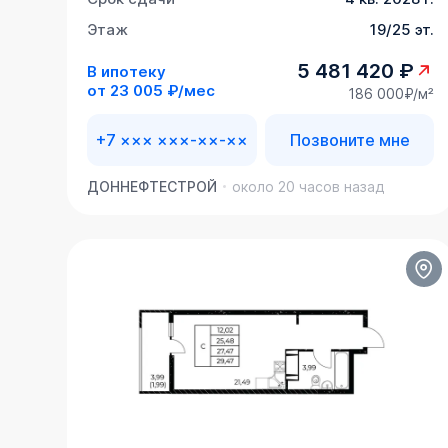
Этаж
19/25 эт.
5 481 420 ₽
В ипотеку
от
23 005 ₽/мес
186 000₽/м²
+7 ××× ×××-××-××
Позвоните мне
ДОННЕФТЕСТРОЙ
около 20 часов назад