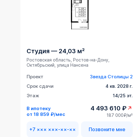
Студия
—
24,03 м²
Ростовская область, Ростов-на-Дону,
Октябрьский, улица Нансена
Проект
Звезда Столицы 2
Срок сдачи
4 кв. 2028 г.
Этаж
14/25 эт.
4 493 610 ₽
В ипотеку
от
18 859 ₽/мес
187 000₽/м²
+7 ××× ×××-××-××
Позвоните мне