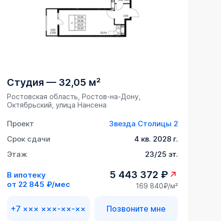
Студия
—
32,05 м²
Ростовская область, Ростов-на-Дону,
Октябрьский, улица Нансена
Проект
Звезда Столицы 2
Срок сдачи
4 кв. 2028 г.
Этаж
23/25 эт.
5 443 372 ₽
В ипотеку
от
22 845 ₽/мес
169 840₽/м²
+7 ××× ×××-××-××
Позвоните мне