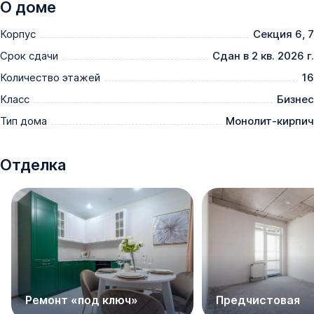
Узнайте подробнее и получите самые выгодные 
О доме
условия с бесплатным оформлением и полным 
Корпус
Секция 6, 7
сопровождением сделки.
Срок сдачи
Сдан в 2 кв. 2026 г.
Количество этажей
16
Класс
Бизнес
Тип дома
Монолит-кирпич
Отделка
Ремонт «под ключ»
Предчистовая