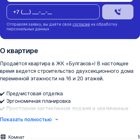
Отправляя заявку, вы даёте своё
согласие
на обработку
персональных данных
О квартире
Продаётся квартира в ЖК «Булгаков»! В настоящее 
время ведется строительство двухсекционного дома 
переменной этажности на 16 и 20 этажей. 

✔️ Предчистовая отделка 

✔️ Эргономичная планировка

✔️ Просторная застекленная лоджия и увеличенные 
окна

Показать полностью
✔️ Стильная входная группа и скоростные лифты

✔️ Собственная управляющая компания.

Комнат
1