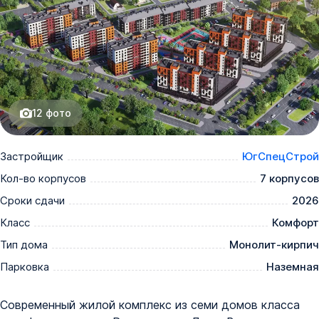
12
фото
Застройщик
ЮгСпецСтрой
Кол-во корпусов
7 корпусов
Сроки сдачи
2026
Класс
Комфорт
Тип дома
Монолит-кирпич
Парковка
Наземная
Современный жилой комплекс из семи домов класса