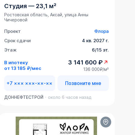
Студия
—
23,1 м²
Ростовская область, Аксай, улица Анны
Чичеровой
Проект
Флора
Срок сдачи
4 кв. 2027 г.
Этаж
6/15 эт.
3 141 600 ₽
В ипотеку
от
13 185 ₽/мес
136 000₽/м²
+7 ××× ×××-××-××
Позвоните мне
ДОННЕФТЕСТРОЙ
около 6 часов назад