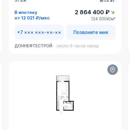
Этаж
9/15 эт.
2 864 400 ₽
В ипотеку
от
12 021 ₽/мес
124 000₽/м²
+7 ××× ×××-××-××
Позвоните мне
ДОННЕФТЕСТРОЙ
около 6 часов назад