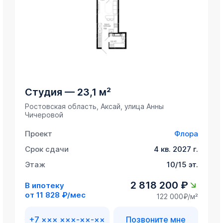
Студия
—
23,1 м²
Ростовская область, Аксай, улица Анны
Чичеровой
Проект
Флора
Срок сдачи
4 кв. 2027 г.
Этаж
10/15 эт.
2 818 200 ₽
В ипотеку
от
11 828 ₽/мес
122 000₽/м²
+7 ××× ×××-××-××
Позвоните мне