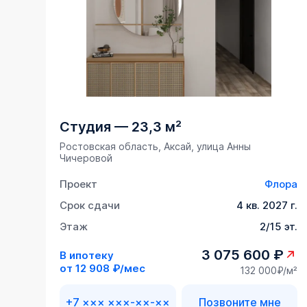
Студия
—
23,3 м²
Ростовская область, Аксай, улица Анны
Чичеровой
Проект
Флора
Срок сдачи
4 кв. 2027 г.
Этаж
2/15 эт.
3 075 600 ₽
В ипотеку
от
12 908 ₽/мес
132 000₽/м²
+7 ××× ×××-××-××
Позвоните мне