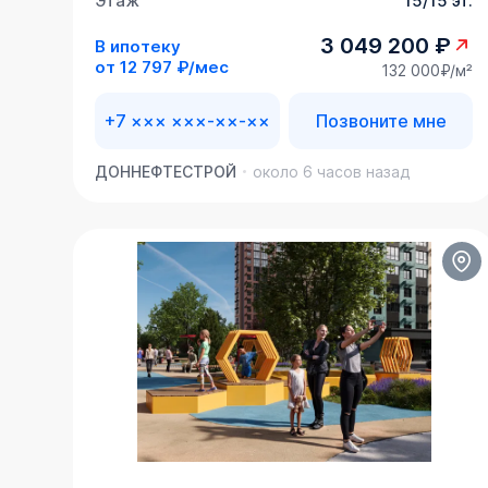
Этаж
15/15 эт.
3 049 200 ₽
В ипотеку
от
12 797 ₽/мес
132 000₽/м²
+7 ××× ×××-××-××
Позвоните мне
ДОННЕФТЕСТРОЙ
около 6 часов назад