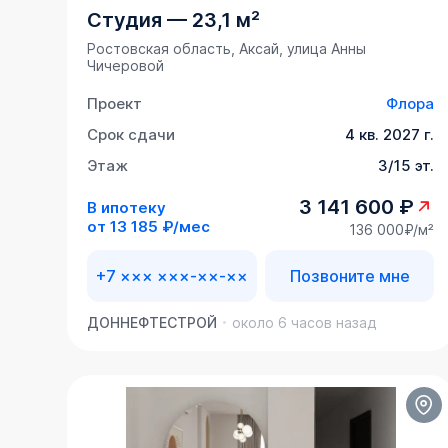
Студия
—
23,1 м²
Ростовская область, Аксай, улица Анны
Чичеровой
Проект
Флора
Срок сдачи
4 кв. 2027 г.
Этаж
3/15 эт.
3 141 600 ₽
В ипотеку
от
13 185 ₽/мес
136 000₽/м²
+7 ××× ×××-××-××
Позвоните мне
ДОННЕФТЕСТРОЙ
около 6 часов назад