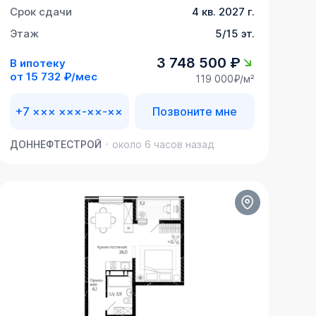
Срок сдачи
4 кв. 2027 г.
Этаж
5/15 эт.
3 748 500 ₽
В ипотеку
от
15 732 ₽/мес
119 000₽/м²
+7 ××× ×××-××-××
Позвоните мне
ДОННЕФТЕСТРОЙ
около 6 часов назад