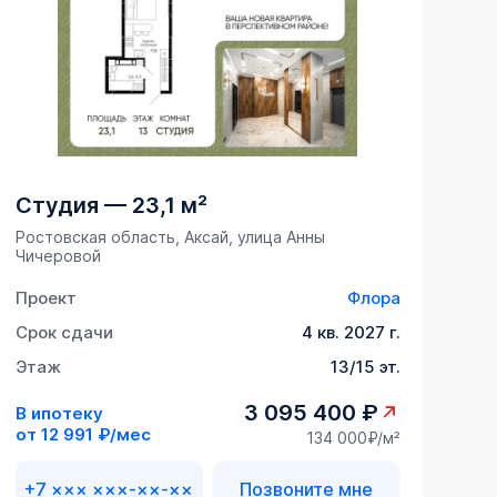
Студия
—
23,1 м²
Ростовская область, Аксай, улица Анны
Чичеровой
Проект
Флора
Срок сдачи
4 кв. 2027 г.
Этаж
13/15 эт.
3 095 400 ₽
В ипотеку
от
12 991 ₽/мес
134 000₽/м²
+7 ××× ×××-××-××
Позвоните мне