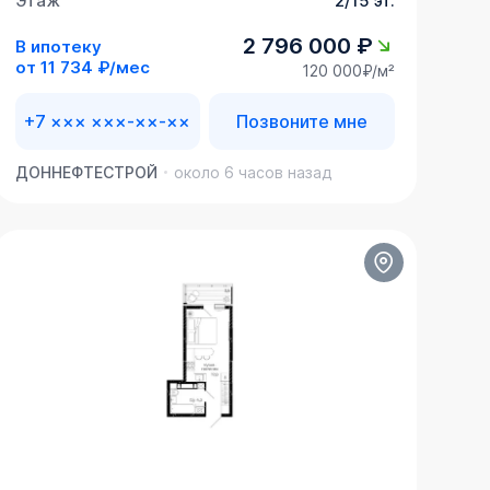
Этаж
2/15 эт.
2 796 000 ₽
В ипотеку
от
11 734 ₽/мес
120 000₽/м²
+7 ××× ×××-××-××
Позвоните мне
ДОННЕФТЕСТРОЙ
около 6 часов назад