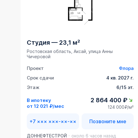
Студия
—
23,1 м²
Ростовская область, Аксай, улица Анны
Чичеровой
Проект
Флора
Срок сдачи
4 кв. 2027 г.
Этаж
6/15 эт.
2 864 400 ₽
В ипотеку
от
12 021 ₽/мес
124 000₽/м²
+7 ××× ×××-××-××
Позвоните мне
ДОННЕФТЕСТРОЙ
около 6 часов назад