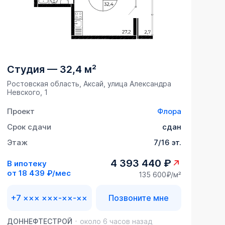
Студия
—
32,4 м²
Ростовская область, Аксай, улица Александра
Невского, 1
Проект
Флора
Срок сдачи
сдан
Этаж
7/16 эт.
4 393 440 ₽
В ипотеку
от
18 439 ₽/мес
135 600₽/м²
+7 ××× ×××-××-××
Позвоните мне
ДОННЕФТЕСТРОЙ
около 6 часов назад