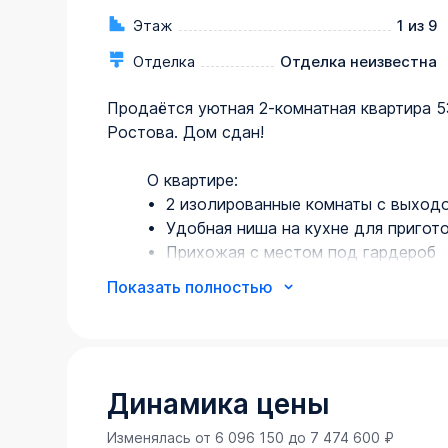
Этаж
1 из 9
Отделка
Отделка неизвестна
Продаётся уютная 2-комнатная квартира 53,
Ростова. Дом сдан!

        О квартире:

        •  2 изолированные комнаты с выходом на балкон

        •  Удобная ниша на кухне для приготовления еды

        •  Прихожая с местом под гардероб

        •  Совмещенный санузел

Показать полностью
        •  Расширенные окна Рехау, квартира очень светлая

        • 1 этаж

        ЖК «Вишневый сад»:

        •  Прочный монолитный дом с кирпичной облицовкой

Динамика цены
        •  Мало- и среднеэтажная застройка: от 4 до 9 этажей 

Изменялась от
6 096 150
до
7 474 600
₽
        •  Теплые дома с экономией на коммунальных платежах до 60%
