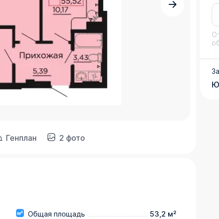
О
о
З
Ю
Генплан
2 фото
Общая площадь
53,2 м²