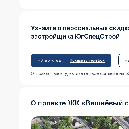
Узнайте о персональных скидк
застройщика
ЮгСпецСтрой
+7 ××× ×××-××-××
Показать телефон
Отправляя заявку, вы даёте своё
согласие
на о
О проекте
ЖК
«
Вишнёвый 