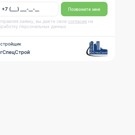
Позвоните мне
тправляя заявку, вы даёте своё
согласие
на
бработку персональных данных
астройщик
гСпецСтрой