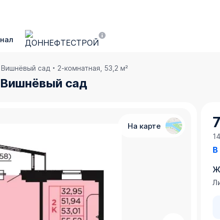
нал
в Вишнёвый сад
2-комнатная, 53,2 м²
 в Вишнёвый сад
7
На карте
1
В
Ж
Л