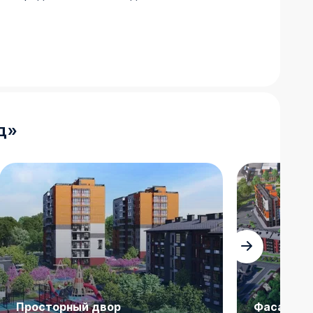
д
»
Просторный двор
Фасад