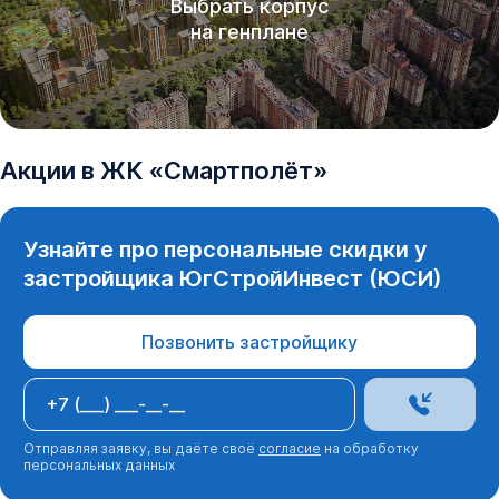
Выбрать корпус
на генплане
Акции в
ЖК
«
Смартполёт
»
Узнайте про персональные скидки у
застройщика
ЮгСтройИнвест (ЮСИ)
Позвонить застройщику
Отправляя заявку, вы даёте своё
согласие
на обработку
персональных данных