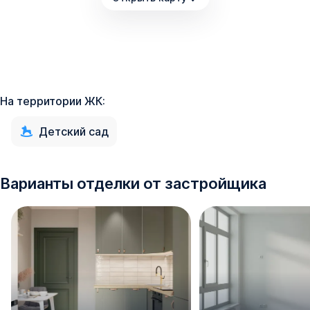
Здесь в пешей доступности есть все необходимое для
комфортной жизни. Детские садики № 55, 106, 209,
школы №7, 22, лицей №11 находятся в 20 минутах
ходьбы. Городская поликлиника №6, детская
поликлиника №1 - всего в 10 минутах езды от дома.
На территории ЖК:
Рядом с ЖК расположена Александровская роща -
Детский сад
отличное место для дневных и вечерних прогулок! Парк
Авиаторов - в 8 минутах езды на автомобиле.
Насладитесь природой, тишиной и комфортом в городе!
Варианты отделки от застройщика
Здесь высокая транспортная доступность. Ближайшая
остановка «Вересаева», откуда можно уехать на 63, 82,
84 маршруте. Крупнейшая транспортная развязка с
большим количеством маршрутов - пр-т 40-летия
Победы находится в 20 минутах пешком. Путь на
личном авто до ТЦ «Мега» без пробок займет примерно
12 минут, а до центра города - всего лишь 15 минут.