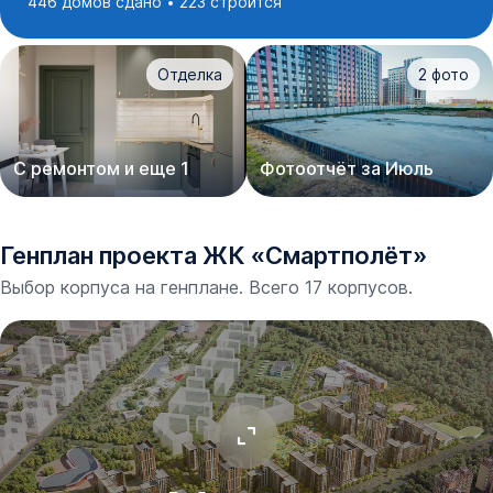
446 домов сдано
223 строится
Отделка
2
фото
С ремонтом и еще 1
Фотоотчёт за Июль
Генплан проекта
ЖК
«
Смартполёт
»
Выбор корпуса на генплане. Всего 17 корпусов.