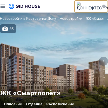
Новостройки в Ростове‑на‑Дону
Новостройки
ЖК «Смартп
25
ЖК
«
Смартполёт
»
Описание
Отделка
Расположение