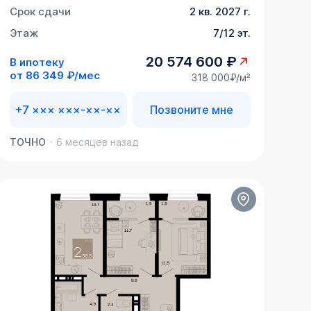
Срок сдачи
2 кв. 2027 г.
Этаж
7/12 эт.
20 574 600 ₽
В ипотеку
от
86 349 ₽/мес
318 000₽/м²
+7 ××× ×××-××-××
Позвоните мне
ТОЧНО
6 месяцев назад