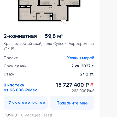
2-комнатная
—
59,8 м²
Краснодарский край, село Супсех, Аэродромная
улица
Проект
Хозяин морей
Срок сдачи
2 кв. 2027 г.
Этаж
2/12 эт.
15 727 400 ₽
В ипотеку
от
66 006 ₽/мес
263 000₽/м²
+7 ××× ×××-××-××
Позвоните мне
ТОЧНО
6 месяцев назад