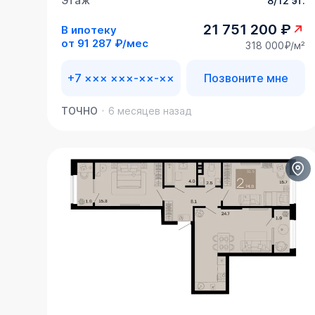
Этаж
8/12 эт.
21 751 200 ₽
В ипотеку
от
91 287 ₽/мес
318 000₽/м²
+7 ××× ×××-××-××
Позвоните мне
ТОЧНО
6 месяцев назад