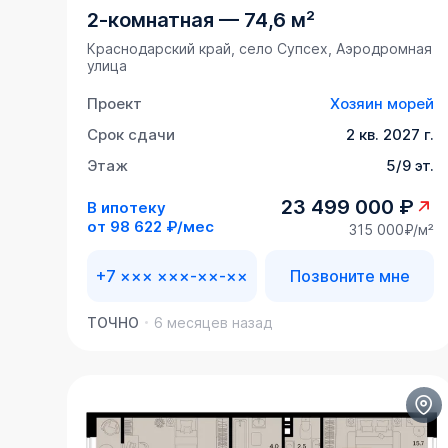
2-комнатная
—
74,6 м²
Краснодарский край, село Супсех, Аэродромная
улица
Проект
Хозяин морей
Срок сдачи
2 кв. 2027 г.
Этаж
5/9 эт.
23 499 000 ₽
В ипотеку
от
98 622 ₽/мес
315 000₽/м²
+7 ××× ×××-××-××
Позвоните мне
ТОЧНО
6 месяцев назад