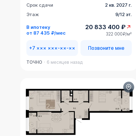
Срок сдачи
2 кв. 2027 г.
Этаж
9/12 эт.
20 833 400 ₽
В ипотеку
от
87 435 ₽/мес
322 000₽/м²
+7 ××× ×××-××-××
Позвоните мне
ТОЧНО
6 месяцев назад