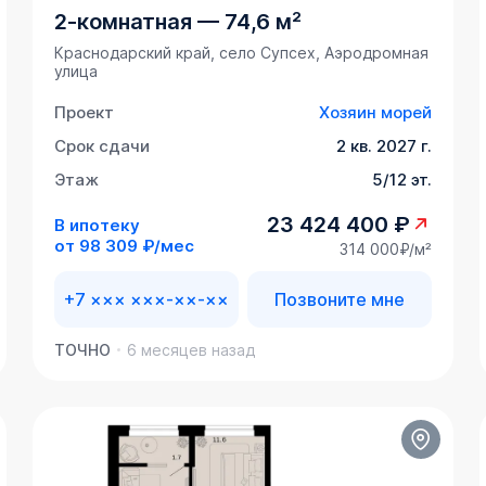
2-комнатная
—
74,6 м²
Краснодарский край, село Супсех, Аэродромная
улица
Проект
Хозяин морей
Срок сдачи
2 кв. 2027 г.
Этаж
5/12 эт.
23 424 400 ₽
В ипотеку
от
98 309 ₽/мес
314 000₽/м²
+7 ××× ×××-××-××
Позвоните мне
ТОЧНО
6 месяцев назад