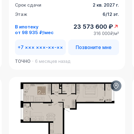
Срок сдачи
2 кв. 2027 г.
Этаж
6/12 эт.
23 573 600 ₽
В ипотеку
от
98 935 ₽/мес
316 000₽/м²
+7 ××× ×××-××-××
Позвоните мне
ТОЧНО
6 месяцев назад