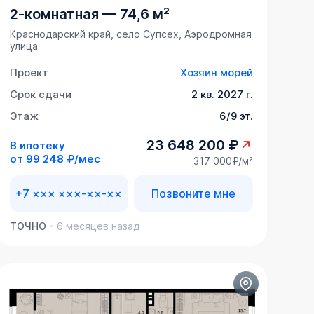
2-комнатная
—
74,6 м²
Краснодарский край, село Супсех, Аэродромная
улица
Проект
Хозяин морей
Срок сдачи
2 кв. 2027 г.
Этаж
6/9 эт.
23 648 200 ₽
В ипотеку
от
99 248 ₽/мес
317 000₽/м²
+7 ××× ×××-××-××
Позвоните мне
ТОЧНО
6 месяцев назад