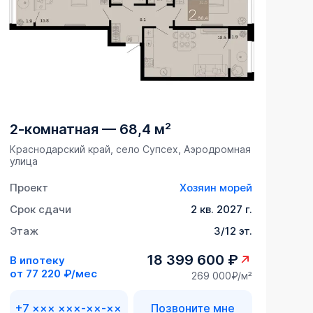
2-комнатная
—
68,4 м²
Краснодарский край, село Супсех, Аэродромная
улица
Проект
Хозяин морей
Срок сдачи
2 кв. 2027 г.
Этаж
3/12 эт.
18 399 600 ₽
В ипотеку
от
77 220 ₽/мес
269 000₽/м²
+7 ××× ×××-××-××
Позвоните мне