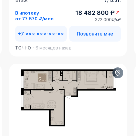
Этаж
7/12 эт.
18 482 800 ₽
В ипотеку
от
77 570 ₽/мес
322 000₽/м²
+7 ××× ×××-××-××
Позвоните мне
ТОЧНО
6 месяцев назад