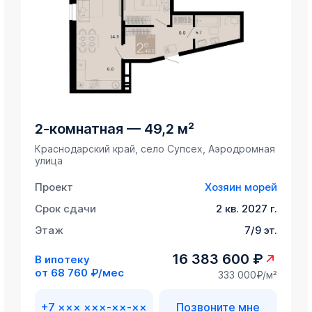
2-комнатная
—
49,2 м²
Краснодарский край, село Супсех, Аэродромная
улица
Проект
Хозяин морей
Срок сдачи
2 кв. 2027 г.
Этаж
7/9 эт.
16 383 600 ₽
В ипотеку
от
68 760 ₽/мес
333 000₽/м²
+7 ××× ×××-××-××
Позвоните мне