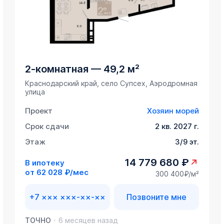
2-комнатная
—
49,2 м²
Краснодарский край, село Супсех, Аэродромная
улица
Проект
Хозяин морей
Срок сдачи
2 кв. 2027 г.
Этаж
3/9 эт.
14 779 680 ₽
В ипотеку
от
62 028 ₽/мес
300 400₽/м²
+7 ××× ×××-××-××
Позвоните мне
ТОЧНО
6 месяцев назад