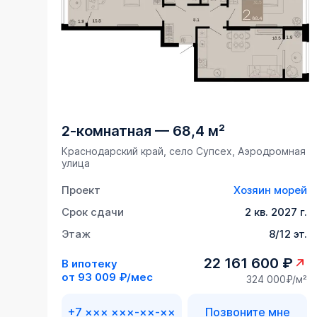
2-комнатная
—
68,4 м²
Краснодарский край, село Супсех, Аэродромная
улица
Проект
Хозяин морей
Срок сдачи
2 кв. 2027 г.
Этаж
8/12 эт.
22 161 600 ₽
В ипотеку
от
93 009 ₽/мес
324 000₽/м²
+7 ××× ×××-××-××
Позвоните мне