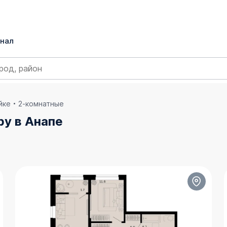
нал
йке
2-комнатные
ру в Анапе