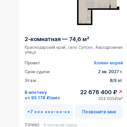
2-комнатная
—
74,6 м²
Краснодарский край, село Супсех, Аэродромная
улица
Проект
Хозяин морей
Срок сдачи
2 кв. 2027 г.
Этаж
8/9 эт.
22 678 400 ₽
В ипотеку
от
95 178 ₽/мес
304 000₽/м²
+7 ××× ×××-××-××
Позвоните мне
ТОЧНО
6 месяцев назад