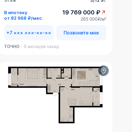
Этаж
3/12 эт.
19 769 000 ₽
В ипотеку
от
82 968 ₽/мес
265 000₽/м²
+7 ××× ×××-××-××
Позвоните мне
ТОЧНО
6 месяцев назад