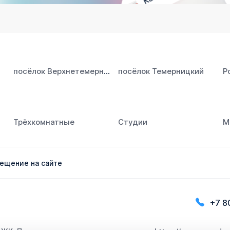
посёлок Верхнетемерницкий
посёлок Темерницкий
Р
Трёхкомнатные
Студии
М
ещение на сайте
+7 8