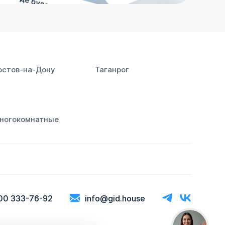
остов‑на‑Дону
Таганрог
ногокомнатные
00 333-76-92
info@gid.house