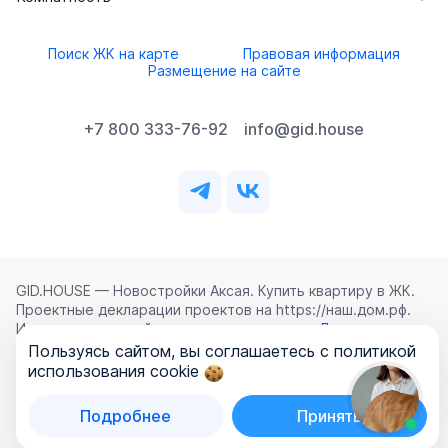
Поиск ЖК на карте
Правовая информация
Размещение на сайте
+7 800 333-76-92
info@gid.house
GID.HOUSE — Новостройки Аксая. Купить квартиру в ЖК.
Проектные декларации проектов на https://наш.дом.рф.
Использование сайта означает согласие с
Лицензионным
соглашением
,
Политикой конфиденциальности
и
Пользуясь сайтом, вы соглашаетесь с политикой
Политикой обработки персональных данных
.
использования cookie
©
2026
ООО «ГИД.ХАУЗ»
Подробнее
Принять