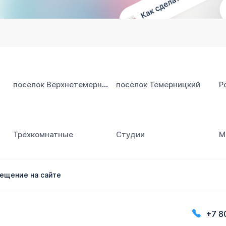
посёлок Верхнетемерницкий
посёлок Темерницкий
Р
Трёхкомнатные
Студии
М
ещение на сайте
+7 8