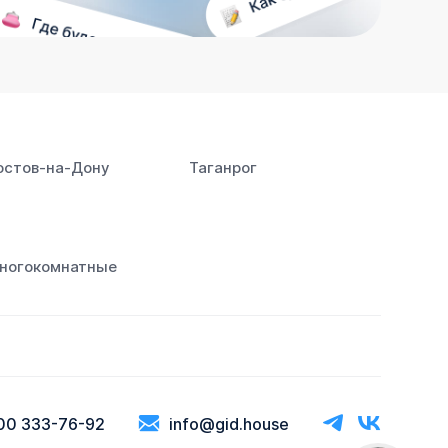
остов‑на‑Дону
Таганрог
ногокомнатные
00 333-76-92
info@gid.house