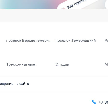
посёлок Верхнетемерницкий
посёлок Темерницкий
Р
Трёхкомнатные
Студии
М
ещение на сайте
+7 8