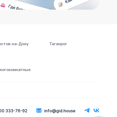
остов‑на‑Дону
Таганрог
ногокомнатные
00 333-76-92
info@gid.house