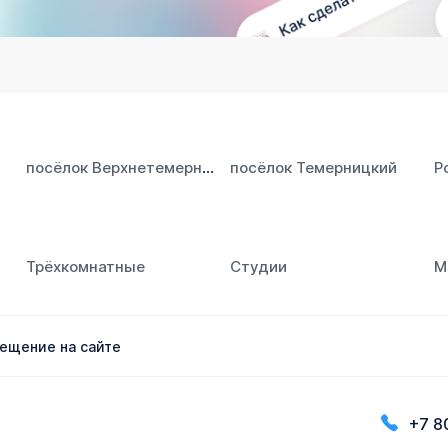
посёлок Верхнетемерницкий
посёлок Темерницкий
Р
Трёхкомнатные
Студии
М
ещение на сайте
+7 8