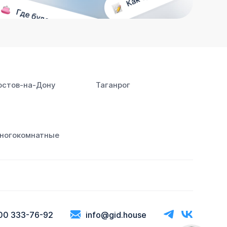
остов‑на‑Дону
Таганрог
ногокомнатные
00 333-76-92
info@gid.house