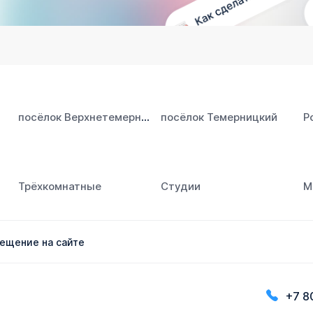
посёлок Верхнетемерницкий
посёлок Темерницкий
Р
Трёхкомнатные
Студии
М
ещение на сайте
+7 8