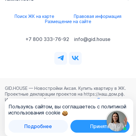
Поиск ЖК на карте
Правовая информация
Размещение на сайте
+7 800 333-76-92
info@gid.house
GID.HOUSE — Новостройки Аксая. Купить квартиру в ЖК.
Проектные декларации проектов на https://наш.дом.рф.
Использование сайта означает согласие с
Лицензионным
соглашением
,
Политикой конфиденциальности
и
Пользуясь сайтом, вы соглашаетесь с политикой
Политикой обработки персональных данных
.
использования cookie
©
2026
ООО «ГИД.ХАУЗ»
Подробнее
Принять