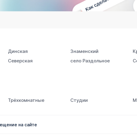
Динская
Знаменский
К
Северская
село Раздольное
С
Трёхкомнатные
Студии
М
ещение на сайте