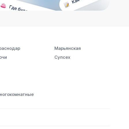
раснодар
Марьянская
очи
Супсех
ногокомнатные