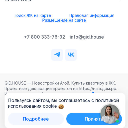
Поиск ЖК на карте
Правовая информация
Размещение на сайте
+7 800 333-76-92
info@gid.house
GID.HOUSE — Новостройки Агой. Купить квартиру в ЖК.
Проектные декларации проектов на https://наш.дом.рф.
Использование сайта означает согласие с
Лицензионным
соглашением
,
Политикой конфиденциальности
и
Пользуясь сайтом, вы соглашаетесь с политикой
Политикой обработки персональных данных
.
использования cookie
©
2026
ООО «ГИД.ХАУЗ»
Подробнее
Принять