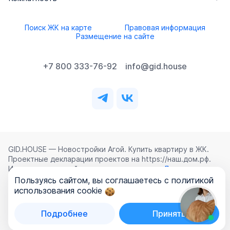
Поиск ЖК на карте
Правовая информация
Размещение на сайте
+7 800 333-76-92
info@gid.house
GID.HOUSE — Новостройки Агой. Купить квартиру в ЖК.
Проектные декларации проектов на https://наш.дом.рф.
Использование сайта означает согласие с
Лицензионным
соглашением
,
Политикой конфиденциальности
и
Пользуясь сайтом, вы соглашаетесь с политикой
Политикой обработки персональных данных
.
использования cookie
©
2026
ООО «ГИД.ХАУЗ»
Подробнее
Принять