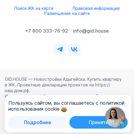
Поиск ЖК на карте
Правовая информация
Размещение на сайте
+7 800 333-76-92
info@gid.house
GID.HOUSE — Новостройки Адыгейска. Купить квартиру
в ЖК. Проектные декларации проектов на https://
наш.дом.рф.
Использование сайта означает согласие с
Лицензионным
соглашением
,
Политикой конфиденциальности
и
Пользуясь сайтом, вы соглашаетесь с политикой
Политикой обработки персональных данных
.
использования cookie
©
2026
ООО «ГИД.ХАУЗ»
Подробнее
Принять