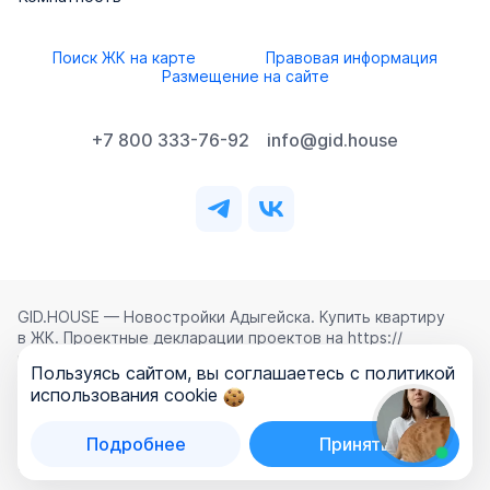
Поиск ЖК на карте
Правовая информация
Размещение на сайте
+7 800 333-76-92
info@gid.house
GID.HOUSE — Новостройки Адыгейска. Купить квартиру
в ЖК. Проектные декларации проектов на https://
наш.дом.рф.
Пользуясь сайтом, вы соглашаетесь с политикой
Использование сайта означает согласие с
Лицензионным
использования cookie
соглашением
,
Политикой конфиденциальности
и
Политикой обработки персональных данных
.
Подробнее
Принять
©
2026
ООО «ГИД.ХАУЗ»