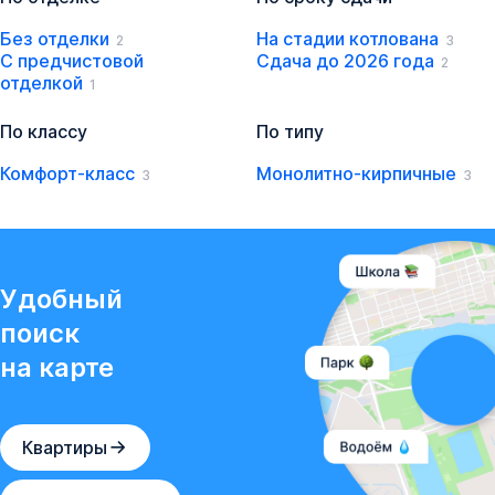
Без отделки
На стадии котлована
2
3
С предчистовой
Сдача до 2026 года
2
отделкой
1
По классу
По типу
Комфорт-класс
Монолитно-кирпичные
3
3
Удобный
поиск
на карте
Квартиры