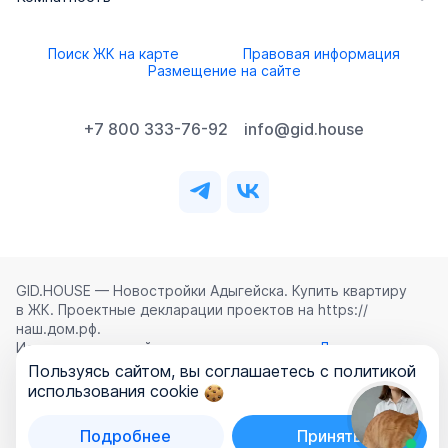
Поиск ЖК на карте
Правовая информация
Размещение на сайте
+7 800 333-76-92
info@gid.house
GID.HOUSE — Новостройки Адыгейска. Купить квартиру
в ЖК. Проектные декларации проектов на https://
наш.дом.рф.
Использование сайта означает согласие с
Лицензионным
соглашением
,
Политикой конфиденциальности
и
Пользуясь сайтом, вы соглашаетесь с политикой
Политикой обработки персональных данных
.
использования cookie
©
2026
ООО «ГИД.ХАУЗ»
Подробнее
Принять