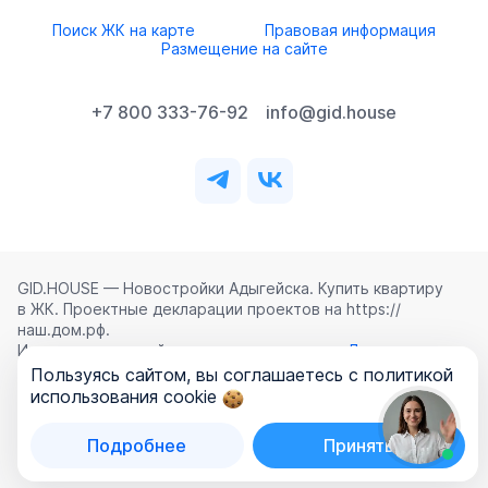
Поиск ЖК на карте
Правовая информация
Размещение на сайте
+7 800 333-76-92
info@gid.house
GID.HOUSE — Новостройки Адыгейска. Купить квартиру
в ЖК. Проектные декларации проектов на https://
наш.дом.рф.
Использование сайта означает согласие с
Лицензионным
соглашением
,
Политикой конфиденциальности
и
Пользуясь сайтом, вы соглашаетесь с политикой
Политикой обработки персональных данных
.
использования cookie
©
2026
ООО «ГИД.ХАУЗ»
Подробнее
Принять