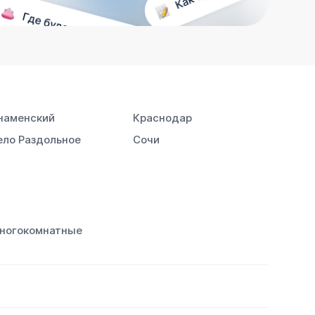
наменский
Краснодар
ело Раздольное
Сочи
ногокомнатные