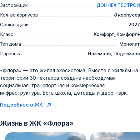
и качественные материалы;

Застройщик
ДОННЕФТЕСТРОЙ
✔ Продажа осуществляется напрямую от застройщика 
Кол-во корпусов
8 корпусов
— без посредников и дополнительных комиссий.

*Рендеры носят иллюстративный характер и 
Сроки сдачи
2027
демонстрируют возможный вариант оформления 
Класс
Комфорт, Комфорт+
квартиры, не являясь ремонтом от застройщика.
Тип дома
Монолит
Парковка
Наземная, Подземная
«Флора» — это жилая экосистема. Вместе с жильём на
территории 30 гектаров создана необходимая
социальная, транспортная и коммерческая
инфраструктура. Есть школа, детсады и двор-парк.
Подробнее о ЖК
Жизнь в
ЖК
«
Флора
»