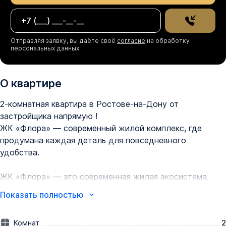
Отправляя заявку, вы даёте своё
согласие
на обработку
персональных данных
О квартире
2-комнатная квартира в Ростове-на-Дону от 
застройщика напрямую ! 

ЖК «Флора» — современный жилой комплекс, где 
продумана каждая деталь для повседневного 
удобства.

ЖК «Флора» — это современная жилая экосистема, 
гармонично интегрированная в зеленую среду. 
Показать полностью
Продуманная архитектура, комфортная атмосфера и 
развитая инфраструктура создают пространство для 
Комнат
2
жизни на высоком уровне.
