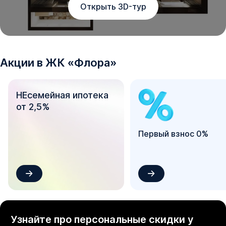
Открыть 3D-тур
❗Срок действия акций зависит от условий и лимитов 
банков. Актуальную цену и наличие квартир уточняйте 
у Отдела продаж.

Акции в
ЖК
«
Флора
»
* Рендеры носят иллюстративный характер и 
демонстрируют возможный вариант оформления 
квартиры, не являясь ремонтом от застройщика.
НЕсемейная ипотека
от 2,5%
Первый взнос 0%
Узнайте про персональные скидки у