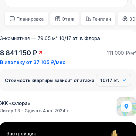
Планировка
Этаж
Генплан
3D
3-комнатная — 79,65 м² 10/17 эт. в Флора
8 841 150 ₽
111 000 ₽/м²
В ипотеку от
37 105 ₽/мес
Стоимость квартиры зависит от этажа
10/17 эт.
ЖК
«
Флора
»
Литер 1.3
Сдача в 4 кв. 2024 г.
Застройщик