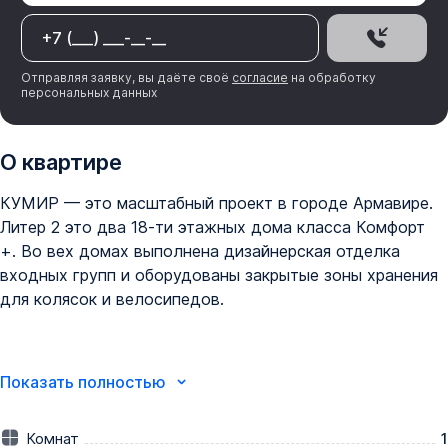
Отправляя заявку, вы даёте своё
согласие
на обработку
персональных данных
О квартире
КУМИР — этo масштабный проект в городе Армавире. 
Литер 2 это два 18-ти этажных дома класса Комфорт 
+. Bo вех дoмaх выпoлнeнa дизaйнeрcкая отдeлка 
вxoдных групп и обoрудованы закрытые зоны хранения 
для колясок и велосипедов.

Показать полностью
Комнат
1