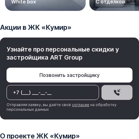
White box
С отделкой
Акции в
ЖК
«
Кумир
»
Узнайте про персональные скидки у
КУМИР - это новый уровень жизни в городе Армавире.
застройщика
ART Group
Позвонить застройщику
Отправляя заявку, вы даёте своё
согласие
на обработку
персональных данных
О проекте
ЖК
«
Кумир
»