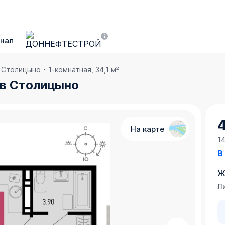
нал
в Столицыно
1-комнатная, 34,1 м²
. в Столицыно
4
На карте
1
В
Ж
Ли