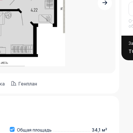
О
о
З
Т
ка
Генплан
Общая площадь
34,1 м²