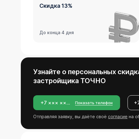
Скидка 13%
До конца 4 дня
Узнайте о персональных скидк
застройщика
ТОЧНО
+7 ××× ×××-××-××
Показать телефон
Отправляя заявку, вы даёте своё
согласие
на о