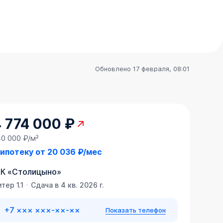
Обновлено 17 февраля, 08:01
 774 000 ₽
40 000 ₽/м²
 ипотеку от
20 036 ₽/мес
К
«
Столицыно
»
тер 1.1
Сдача в 4 кв. 2026 г.
+7 ××× ×××-××-××
Показать телефон