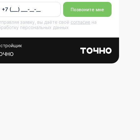
Позвоните мне
тправляя заявку, вы даёте своё
согласие
на
бработку персональных данных
астройщик
ОЧНО