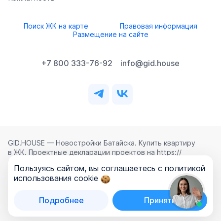
Поиск ЖК на карте
Правовая информация
Размещение на сайте
+7 800 333-76-92
info@gid.house
GID.HOUSE — Новостройки Батайска. Купить квартиру
в ЖК. Проектные декларации проектов на https://
наш.дом.рф.
Пользуясь сайтом, вы соглашаетесь с политикой
Использование сайта означает согласие с
Лицензионным
использования cookie
соглашением
,
Политикой конфиденциальности
и
Политикой обработки персональных данных
.
Подробнее
Принять
©
2026
ООО «ГИД.ХАУЗ»