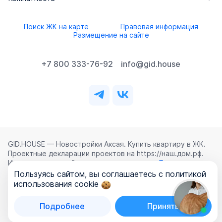
Поиск ЖК на карте
Правовая информация
Размещение на сайте
+7 800 333-76-92
info@gid.house
GID.HOUSE — Новостройки Аксая. Купить квартиру в ЖК.
Проектные декларации проектов на https://наш.дом.рф.
Использование сайта означает согласие с
Лицензионным
соглашением
,
Политикой конфиденциальности
и
Пользуясь сайтом, вы соглашаетесь с политикой
Политикой обработки персональных данных
.
использования cookie
©
2026
ООО «ГИД.ХАУЗ»
Подробнее
Принять