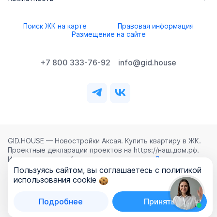
Поиск ЖК на карте
Правовая информация
Размещение на сайте
+7 800 333-76-92
info@gid.house
GID.HOUSE — Новостройки Аксая. Купить квартиру в ЖК.
Проектные декларации проектов на https://наш.дом.рф.
Использование сайта означает согласие с
Лицензионным
соглашением
,
Политикой конфиденциальности
и
Пользуясь сайтом, вы соглашаетесь с политикой
Политикой обработки персональных данных
.
использования cookie
©
2026
ООО «ГИД.ХАУЗ»
Подробнее
Принять