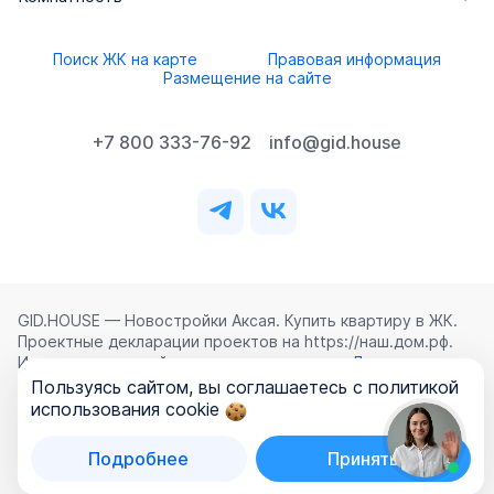
Поиск ЖК на карте
Правовая информация
Размещение на сайте
+7 800 333-76-92
info@gid.house
GID.HOUSE — Новостройки Аксая. Купить квартиру в ЖК.
Проектные декларации проектов на https://наш.дом.рф.
Использование сайта означает согласие с
Лицензионным
соглашением
,
Политикой конфиденциальности
и
Пользуясь сайтом, вы соглашаетесь с политикой
Политикой обработки персональных данных
.
использования cookie
©
2026
ООО «ГИД.ХАУЗ»
Подробнее
Принять