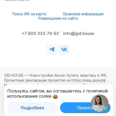
Поиск ЖК на карте
Правовая информация
Размещение на сайте
+7 800 333-76-92
info@gid.house
GID.HOUSE — Новостройки Аксая. Купить квартиру в ЖК.
Проектные декларации проектов на https://наш.дом.рф.
Использование сайта означает согласие с
Лицензионным
соглашением
,
Политикой конфиденциальности
и
Пользуясь сайтом, вы соглашаетесь с политикой
Политикой обработки персональных данных
.
использования cookie
©
2026
ООО «ГИД.ХАУЗ»
Подробнее
Принять