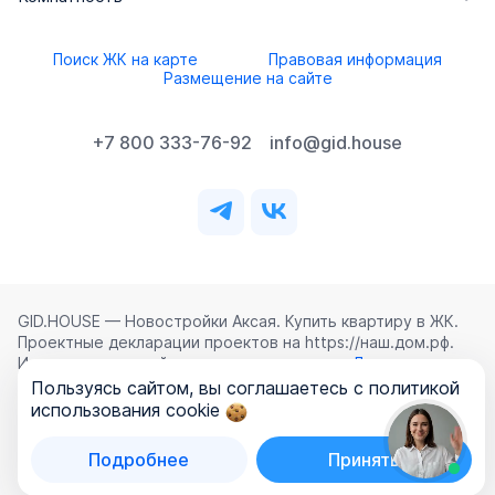
Поиск ЖК на карте
Правовая информация
Размещение на сайте
+7 800 333-76-92
info@gid.house
GID.HOUSE — Новостройки Аксая. Купить квартиру в ЖК.
Проектные декларации проектов на https://наш.дом.рф.
Использование сайта означает согласие с
Лицензионным
соглашением
,
Политикой конфиденциальности
и
Пользуясь сайтом, вы соглашаетесь с политикой
Политикой обработки персональных данных
.
использования cookie
©
2026
ООО «ГИД.ХАУЗ»
Подробнее
Принять