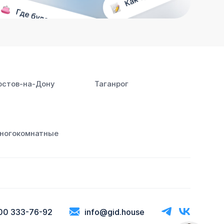
остов‑на‑Дону
Таганрог
ногокомнатные
00 333-76-92
info@gid.house