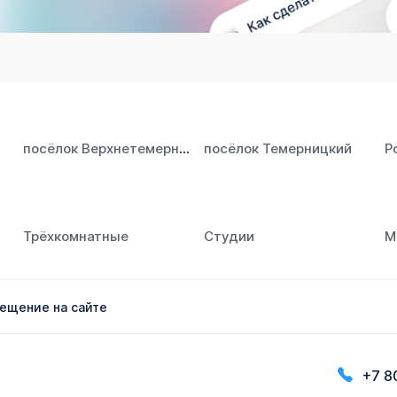
посёлок Верхнетемерницкий
посёлок Темерницкий
Р
Трёхкомнатные
Студии
М
ещение на сайте
+7 8