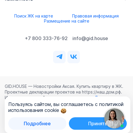
Поиск ЖК на карте
Правовая информация
Размещение на сайте
+7 800 333-76-92
info@gid.house
GID.HOUSE — Новостройки Аксая. Купить квартиру в ЖК.
Проектные декларации проектов на https://наш.дом.рф.
Использование сайта означает согласие с
Лицензионным
соглашением
,
Политикой конфиденциальности
и
Пользуясь сайтом, вы соглашаетесь с политикой
Политикой обработки персональных данных
.
использования cookie
©
2026
ООО «ГИД.ХАУЗ»
Подробнее
Принять