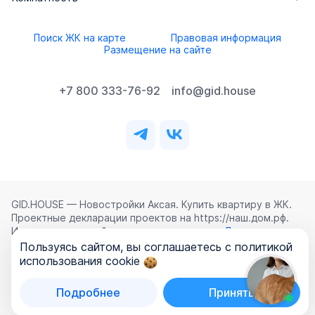
Поиск ЖК на карте
Правовая информация
Размещение на сайте
+7 800 333-76-92
info@gid.house
GID.HOUSE — Новостройки Аксая. Купить квартиру в ЖК.
Проектные декларации проектов на https://наш.дом.рф.
Использование сайта означает согласие с
Лицензионным
соглашением
,
Политикой конфиденциальности
и
Пользуясь сайтом, вы соглашаетесь с политикой
Политикой обработки персональных данных
.
использования cookie
©
2026
ООО «ГИД.ХАУЗ»
Подробнее
Принять