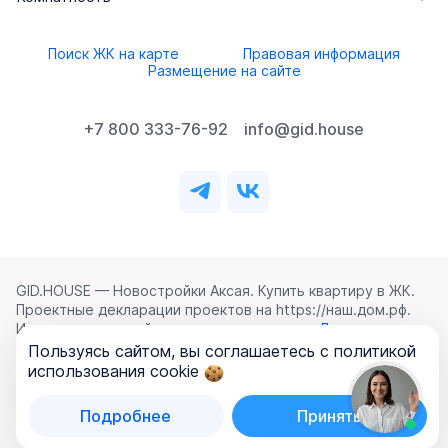
Поиск ЖК на карте
Правовая информация
Размещение на сайте
+7 800 333-76-92
info@gid.house
GID.HOUSE — Новостройки Аксая. Купить квартиру в ЖК.
Проектные декларации проектов на https://наш.дом.рф.
Использование сайта означает согласие с
Лицензионным
соглашением
,
Политикой конфиденциальности
и
Пользуясь сайтом, вы соглашаетесь с политикой
Политикой обработки персональных данных
.
использования cookie
©
2026
ООО «ГИД.ХАУЗ»
Подробнее
Принять