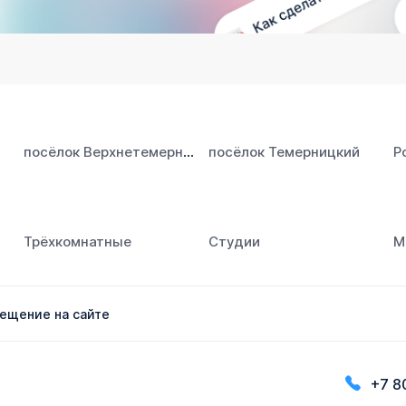
посёлок Верхнетемерницкий
посёлок Темерницкий
Р
Трёхкомнатные
Студии
М
ещение на сайте
+7 8