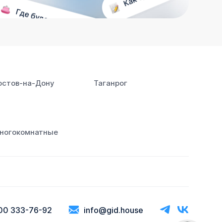
остов‑на‑Дону
Таганрог
ногокомнатные
00 333-76-92
info@gid.house