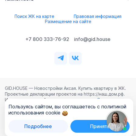
Поиск ЖК на карте
Правовая информация
Размещение на сайте
+7 800 333-76-92
info@gid.house
GID.HOUSE — Новостройки Аксая. Купить квартиру в ЖК.
Проектные декларации проектов на https://наш.дом.рф.
Использование сайта означает согласие с
Лицензионным
соглашением
,
Политикой конфиденциальности
и
Пользуясь сайтом, вы соглашаетесь с политикой
Политикой обработки персональных данных
.
использования cookie
©
2026
ООО «ГИД.ХАУЗ»
Подробнее
Принять