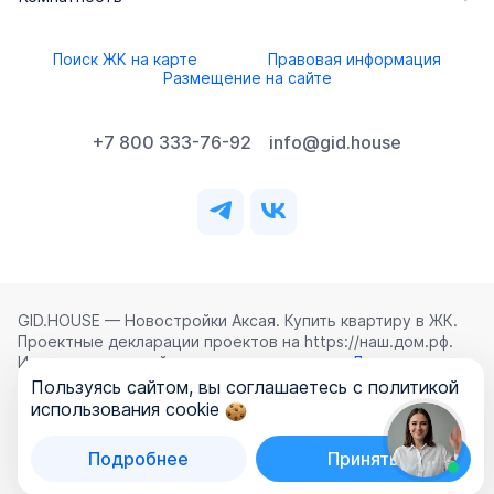
Поиск ЖК на карте
Правовая информация
Размещение на сайте
+7 800 333-76-92
info@gid.house
GID.HOUSE — Новостройки Аксая. Купить квартиру в ЖК.
Проектные декларации проектов на https://наш.дом.рф.
Использование сайта означает согласие с
Лицензионным
соглашением
,
Политикой конфиденциальности
и
Пользуясь сайтом, вы соглашаетесь с политикой
Политикой обработки персональных данных
.
использования cookie
©
2026
ООО «ГИД.ХАУЗ»
Подробнее
Принять