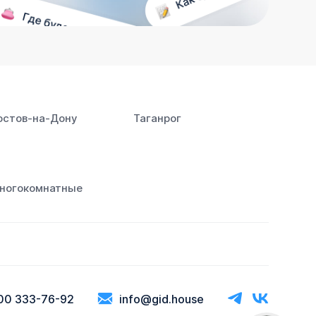
остов‑на‑Дону
Таганрог
ногокомнатные
00 333-76-92
info@gid.house