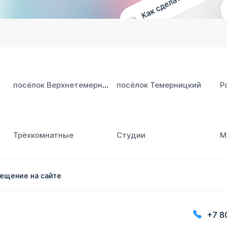
посёлок Верхнетемерницкий
посёлок Темерницкий
Р
Трёхкомнатные
Студии
М
ещение на сайте
+7 8