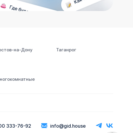
остов‑на‑Дону
Таганрог
ногокомнатные
00 333-76-92
info@gid.house