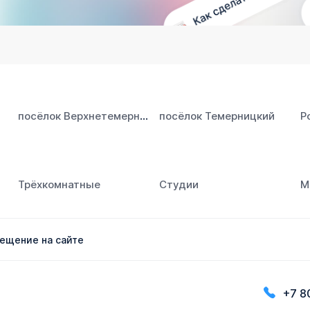
посёлок Верхнетемерницкий
посёлок Темерницкий
Р
Трёхкомнатные
Студии
М
ещение на сайте
+7 8