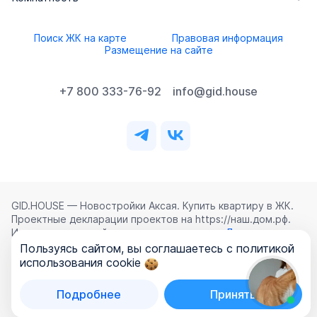
Поиск ЖК на карте
Правовая информация
Размещение на сайте
+7 800 333-76-92
info@gid.house
GID.HOUSE — Новостройки Аксая. Купить квартиру в ЖК.
Проектные декларации проектов на https://наш.дом.рф.
Использование сайта означает согласие с
Лицензионным
соглашением
,
Политикой конфиденциальности
и
Пользуясь сайтом, вы соглашаетесь с политикой
Политикой обработки персональных данных
.
использования cookie
©
2026
ООО «ГИД.ХАУЗ»
Подробнее
Принять