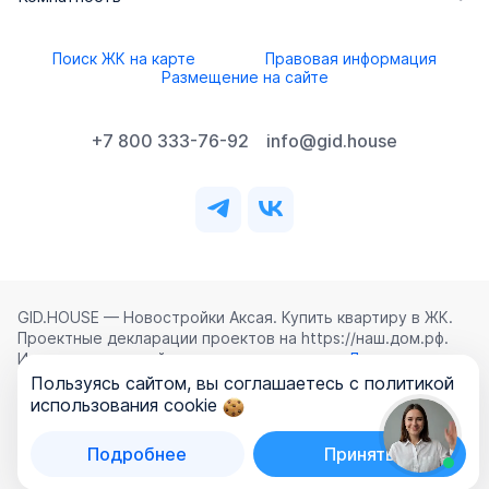
Поиск ЖК на карте
Правовая информация
Размещение на сайте
+7 800 333-76-92
info@gid.house
GID.HOUSE — Новостройки Аксая. Купить квартиру в ЖК.
Проектные декларации проектов на https://наш.дом.рф.
Использование сайта означает согласие с
Лицензионным
соглашением
,
Политикой конфиденциальности
и
Пользуясь сайтом, вы соглашаетесь с политикой
Политикой обработки персональных данных
.
использования cookie
©
2026
ООО «ГИД.ХАУЗ»
Подробнее
Принять