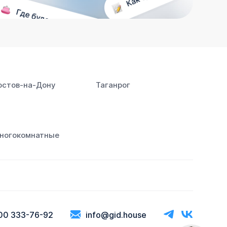
остов‑на‑Дону
Таганрог
ногокомнатные
00 333-76-92
info@gid.house