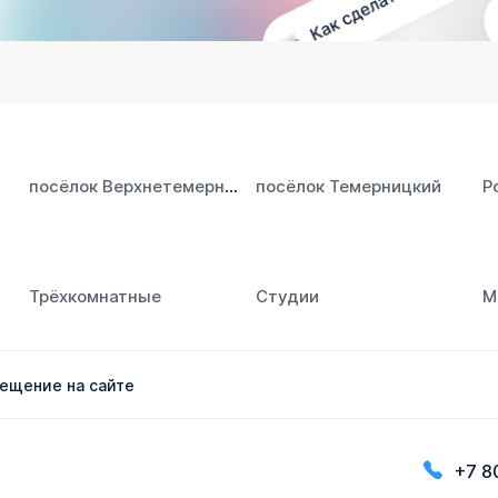
посёлок Верхнетемерницкий
посёлок Темерницкий
Р
Трёхкомнатные
Студии
М
ещение на сайте
+7 8